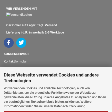
WIR VERSENDEN MIT
Car Cover auf Lager. Tägl. Versand
Lieferung i.d.R. innnerhalb 2-3 Werktage
KUNDENSERVICE
Kontaktformular
Impressum
Diese Webseite verwendet Cookies und andere
Ihr Fahrzeugmodell nicht gefunden?
Technologien
info@classicshop24.de
Wir verwenden Cookies und ähnliche Technologien, auch von
Drittanbietern, um die ordentliche Funktionsweise der Website zu
gewährleisten, die Nutzung unseres Angebotes zu analysieren und Ihnen
bei Fragen oder für Bestellungen
ein bestmögliches Einkaufserlebnis bieten zu können. Weitere
Informationen finden Sie in unserer
Datenschutzerklärung
.
rufen Sie einfach an: