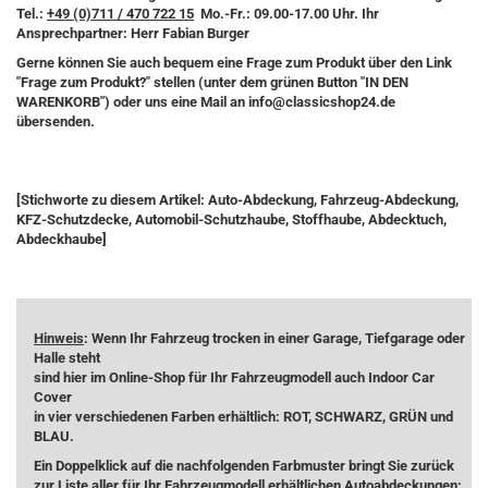
Tel.:
+49 (0)711 / 470 722 15
Mo.-Fr.: 09.00-17.00 Uhr. Ihr
Ansprechpartner: Herr Fabian Burger
Gerne können Sie auch bequem eine Frage zum Produkt über den Link
"Frage zum Produkt?" stellen (unter dem grünen Button "IN DEN
WARENKORB") oder uns eine Mail an info@classicshop24.de
übersenden.
[Stichworte zu diesem Artikel: Auto-Abdeckung, Fahrzeug-Abdeckung,
KFZ-Schutzdecke, Automobil-Schutzhaube, Stoffhaube, Abdecktuch,
Abdeckhaube]
Hinweis
: Wenn Ihr Fahrzeug trocken in einer Garage, Tiefgarage oder
Halle steht
sind hier im Online-Shop für Ihr Fahrzeugmodell auch Indoor Car
Cover
in vier verschiedenen Farben erhältlich: ROT, SCHWARZ, GRÜN und
BLAU.
Ein Doppelklick auf die nachfolgenden Farbmuster bringt Sie zurück
zur Liste aller für Ihr Fahrzeugmodell erhältlichen Autoabdeckungen: