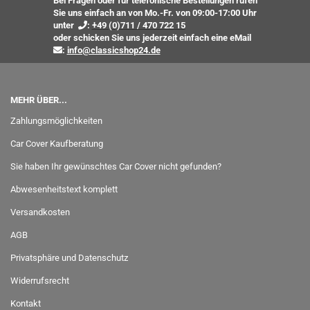
Bei Fragen oder für telefonische Bestellungen rufen
Sie uns einfach an von Mo.-Fr. von 09:00-17:00 Uhr
unter
:
+49 (0)711 / 470 722 15
oder
schicken Sie uns jederzeit einfach eine eMail
:
info@classicshop24.de
MEHR ÜBER...
Zahlungsmöglichkeiten
Car Cover Kaufberatung
Sie haben Ihr gewünschtes Car Cover nicht gefunden?
Abwesenheitstext komplett
Versandkosten
AGB
Privatsphäre und Datenschutz
Widerrufsrecht
Kontakt