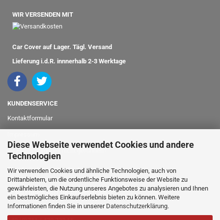
WIR VERSENDEN MIT
Car Cover auf Lager. Tägl. Versand
Lieferung i.d.R. innnerhalb 2-3 Werktage
KUNDENSERVICE
Kontaktformular
Impressum
Diese Webseite verwendet Cookies und andere
Ihr Fahrzeugmodell nicht gefunden?
Technologien
info@classicshop24.de
Wir verwenden Cookies und ähnliche Technologien, auch von
Drittanbietern, um die ordentliche Funktionsweise der Website zu
gewährleisten, die Nutzung unseres Angebotes zu analysieren und Ihnen
bei Fragen oder für Bestellungen
ein bestmögliches Einkaufserlebnis bieten zu können. Weitere
Informationen finden Sie in unserer
Datenschutzerklärung
.
rufen Sie einfach an: