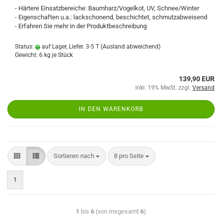
- Härtere Einsatzbereiche: Baumharz/Vogelkot, UV, Schnee/Winter
- Eigenschaften u.a.: lackschonend, beschichtet, schmutzabweisend
- Erfahren Sie mehr in der Produktbeschreibung
Status:
auf Lager, Liefer. 3-5 T
(Ausland abweichend)
Gewicht:
6
kg je Stück
139,90 EUR
inkl. 19% MwSt. zzgl.
Versand
IN DEN WARENKORB
Sortieren nach
8 pro Seite
1
1
bis
6
(von insgesamt
6
)