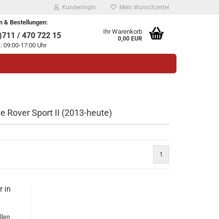
Kundenlogin
Mein Wunschzettel
n & Bestellungen:
Ihr Warenkorb
711 / 470 722 15
0,00 EUR
.: 09:00-17:00 Uhr
e Rover Sport II (2013-heute)
legen
1
ssen?
 in
llen