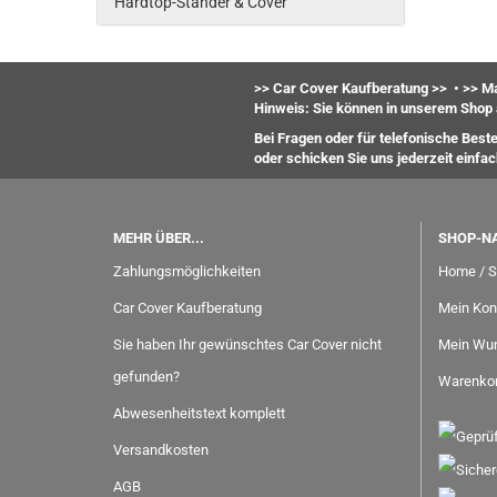
Hardtop-Ständer & Cover
>> Car Cover Kaufberatung >>
•
>> Ma
Hinweis: Sie können in unserem Shop 
Bei Fragen oder für telefonische Best
oder
schicken Sie uns jederzeit einfa
MEHR ÜBER...
SHOP-N
Zahlungsmöglichkeiten
Home / S
Car Cover Kaufberatung
Mein Kon
Sie haben Ihr gewünschtes Car Cover nicht
Mein Wun
gefunden?
Warenko
Abwesenheitstext komplett
Versandkosten
AGB