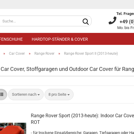
Tel. Frage
+49 (0)
Mo. bis Fr
IFENSCHUHE
HARDTOP-STÄNDER & COVER
»
»
»
Car Cover
Range Rover
Range Rover Sport II (2013-heute)
 Car Cover, Stoffgaragen und Outdoor Car Cover für Rang
Kundenkonto an
Sortieren nach
8 pro Seite
Passwort verge
Range Rover Sport (2013-heute): Indoor Car Cover
ROT
- für trockene Einsatzbereiche: Garagen, Tiefgaragen oder Ha