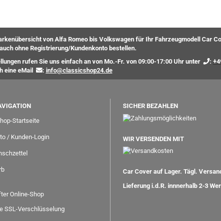
rkenübersicht von Alfa Romeo bis Volkswagen für Ihr Fahrzeugmodell Car Co
auch ohne Registrierung/Kundenkonto bestellen.
ellungen rufen Sie uns einfach an von Mo.-Fr. von 09:00-17:00 Uhr unter
:
+4
ch eine eMail
:
info@classicshop24.de
AVIGATION
SICHER BEZAHLEN
hop-Startseite
to / Kunden-Login
WIR VERSENDEN MIT
schzettel
rb
Car Cover auf Lager. Tägl. Versa
Lieferung i.d.R. innnerhalb 2-3 We