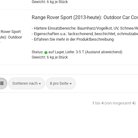
Gewicht:
6
kg je Stück
Range Rover Sport (2013-heute): Outdoor Car Co
- Härtere Einsatzbereiche: Baumharz/Vogelkot, UV, Schnee/W
- Eigenschaften u.a.: lackschonend, beschichtet, schmutza
- Erfahren Sie mehr in der Produktbeschreibung
Status:
auf Lager, Liefer. 3-5 T
(Ausland abweichend)
Gewicht:
6
kg je Stück
Sortieren nach
8 pro Seite
1
bis
4
(von insgesamt
4
)