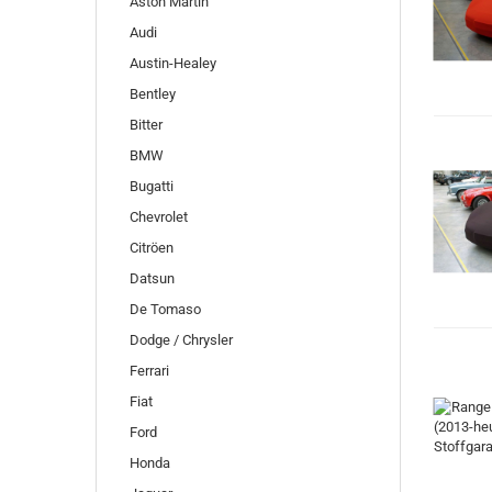
Aston Martin
Audi
Austin-Healey
Bentley
Bitter
BMW
Bugatti
Chevrolet
Citröen
Datsun
De Tomaso
Dodge / Chrysler
Ferrari
Fiat
Ford
Honda