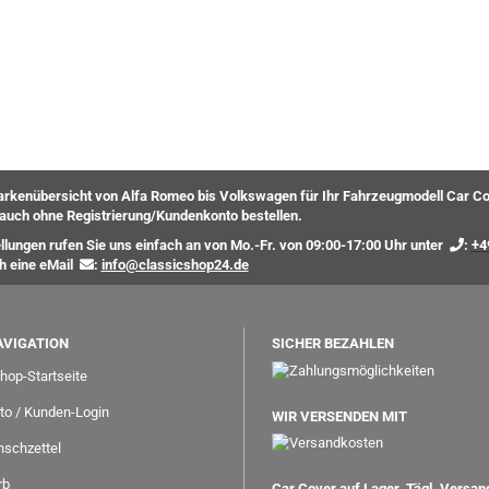
rkenübersicht von Alfa Romeo bis Volkswagen für Ihr Fahrzeugmodell Car Co
auch ohne Registrierung/Kundenkonto bestellen.
ellungen rufen Sie uns einfach an von Mo.-Fr. von 09:00-17:00 Uhr unter
:
+4
ch eine eMail
:
info@classicshop24.de
AVIGATION
SICHER BEZAHLEN
hop-Startseite
to / Kunden-Login
WIR VERSENDEN MIT
schzettel
rb
Car Cover auf Lager. Tägl. Versa