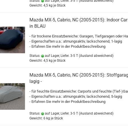
Status:
auf Lager, Liefer. 3-5 T
(Ausland abweichend)
Gewicht:
4,5
kg je Stück
Mazda MX-5, Cabrio, NC (2005-2015): Indoor Car
in BLAU
- für trockene Einsatzbereiche: Garagen, Tiefgaragen oder Ha
- Eigenschaften u.a.: atmungsaktiv, lackschonend, 1-lagig
- Erfahren Sie mehr in der Produktbeschreibung
Status:
auf Lager, Liefer. 3-5 T
(Ausland abweichend)
Gewicht:
4,5
kg je Stück
Mazda MX-5, Cabrio, NC (2005-2015): Stoffgarage
lagig -
- für feuchte Einsatzbereiche: Carports und feuchte (Tief-)G
- Eigenschaften u.a.: atmungsaktiv, lackschonend, 5-lagig
- Erfahren Sie mehr in der Produktbeschreibung
Status:
auf Lager, Liefer. 3-5 T
(Ausland abweichend)
Gewicht:
6
kg je Stück