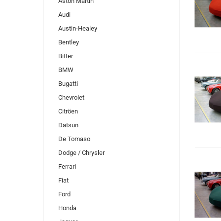
Aston Martin
Audi
Austin-Healey
Bentley
Bitter
BMW
Bugatti
Chevrolet
Citröen
Datsun
De Tomaso
Dodge / Chrysler
Ferrari
Fiat
Ford
Honda