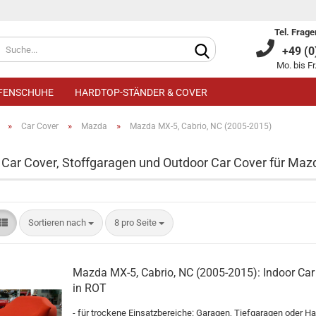
Tel. Frage
+49 (0)
Mo. bis Fr
IFENSCHUHE
HARDTOP-STÄNDER & COVER
»
»
»
Car Cover
Mazda
Mazda MX-5, Cabrio, NC (2005-2015)
 Car Cover, Stoffgaragen und Outdoor Car Cover für Maz
Kundenkonto an
Sortieren nach
8 pro Seite
Passwort verge
Mazda MX-5, Cabrio, NC (2005-2015): Indoor Car
in ROT
- für trockene Einsatzbereiche: Garagen, Tiefgaragen oder Ha