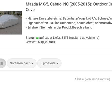
Mazda MX-5, Cabrio, NC (2005-2015): Outdoor C
Cover
- Härtere Einsatzbereiche: Baumharz/Vogelkot, UV, Schnee/W
- Eigenschaften u.a.: lackschonend, beschichtet, schmutza
- Erfahren Sie mehr in der Produktbeschreibung
Status:
auf Lager, Liefer. 3-5 T
(Ausland abweichend)
Gewicht:
6
kg je Stück
Sortieren nach
8 pro Seite
1
bis
6
(von insgesamt
6
)