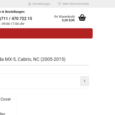
Kundenlogin
Mein Wunschzettel
n & Bestellungen:
Ihr Warenkorb
711 / 470 722 15
0,00 EUR
.: 09:00-17:00 Uhr
da MX-5, Cabrio, NC (2005-2015)
legen
1
ssen?
 Cover
llen