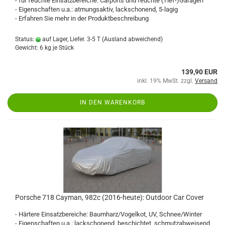
- für feuchte Einsatzbereiche: Carports und feuchte (Tief-)Garagen
- Eigenschaften u.a.: atmungsaktiv, lackschonend, 5-lagig
- Erfahren Sie mehr in der Produktbeschreibung
Status:
auf Lager, Liefer. 3-5 T
(Ausland abweichend)
Gewicht:
6
kg je Stück
139,90 EUR
inkl. 19% MwSt. zzgl.
Versand
IN DEN WARENKORB
Porsche 718 Cayman, 982c (2016-heute): Outdoor Car Cover
- Härtere Einsatzbereiche: Baumharz/Vogelkot, UV, Schnee/Winter
- Eigenschaften u.a.: lackschonend, beschichtet, schmutzabweisend