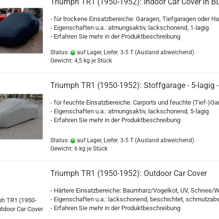
Triumph TR1 (1950-1952): Indoor Car Cover in B
- für trockene Einsatzbereiche: Garagen, Tiefgaragen oder Ha
- Eigenschaften u.a.: atmungsaktiv, lackschonend, 1-lagig
- Erfahren Sie mehr in der Produktbeschreibung
Status:
auf Lager, Liefer. 3-5 T
(Ausland abweichend)
Gewicht:
4,5
kg je Stück
Triumph TR1 (1950-1952): Stoffgarage - 5-lagig -
- für feuchte Einsatzbereiche: Carports und feuchte (Tief-)G
- Eigenschaften u.a.: atmungsaktiv, lackschonend, 5-lagig
- Erfahren Sie mehr in der Produktbeschreibung
Status:
auf Lager, Liefer. 3-5 T
(Ausland abweichend)
Gewicht:
6
kg je Stück
Triumph TR1 (1950-1952): Outdoor Car Cover
- Härtere Einsatzbereiche: Baumharz/Vogelkot, UV, Schnee/W
- Eigenschaften u.a.: lackschonend, beschichtet, schmutza
- Erfahren Sie mehr in der Produktbeschreibung