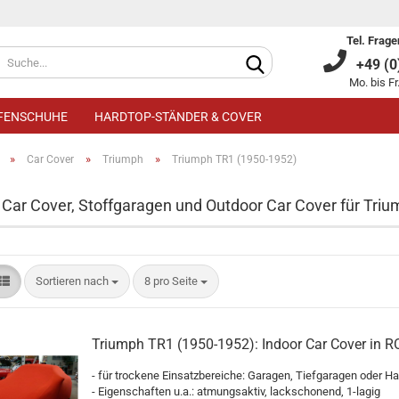
Tel. Frage
+49 (0)
Mo. bis Fr
IFENSCHUHE
HARDTOP-STÄNDER & COVER
»
»
»
Car Cover
Triumph
Triumph TR1 (1950-1952)
 Car Cover, Stoffgaragen und Outdoor Car Cover für Tri
Kundenkonto an
Sortieren nach
8 pro Seite
Passwort verge
Triumph TR1 (1950-1952): Indoor Car Cover in R
- für trockene Einsatzbereiche: Garagen, Tiefgaragen oder Ha
- Eigenschaften u.a.: atmungsaktiv, lackschonend, 1-lagig