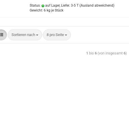
Status:
auf Lager, Liefer. 3-5 T
(Ausland abweichend)
Gewicht:
6
kg je Stück
Sortieren nach
8 pro Seite
1
bis
6
(von insgesamt
6
)