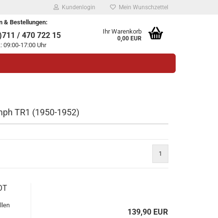
Kundenlogin
Mein Wunschzettel
n & Bestellungen:
Ihr Warenkorb
711 / 470 722 15
0,00 EUR
.: 09:00-17:00 Uhr
umph TR1 (1950-1952)
legen
1
ssen?
OT
llen
139,90 EUR