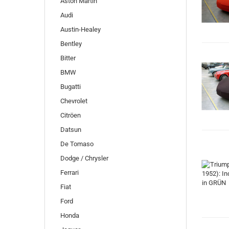
Aston Martin
Audi
Austin-Healey
Bentley
Bitter
BMW
Bugatti
Chevrolet
Citröen
Datsun
De Tomaso
Dodge / Chrysler
Ferrari
Fiat
Ford
Honda