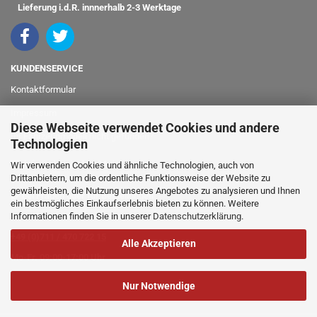
Lieferung i.d.R. innnerhalb 2-3 Werktage
KUNDENSERVICE
Kontaktformular
Impressum
Diese Webseite verwendet Cookies und andere
Ihr Fahrzeugmodell nicht gefunden?
Technologien
info@classicshop24.de
Wir verwenden Cookies und ähnliche Technologien, auch von
Drittanbietern, um die ordentliche Funktionsweise der Website zu
gewährleisten, die Nutzung unseres Angebotes zu analysieren und Ihnen
bei Fragen oder für Bestellungen
ein bestmögliches Einkaufserlebnis bieten zu können. Weitere
Informationen finden Sie in unserer
Datenschutzerklärung
.
rufen Sie einfach an:
+49 (0)711 / 470 722 15
Alle Akzeptieren
Mo-Fr. 09:00-17:00 Uhr
Nur Notwendige