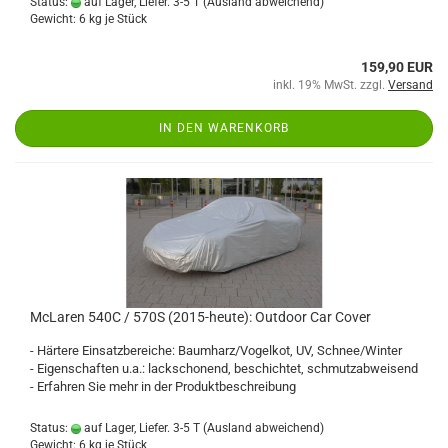
Status:
auf Lager, Liefer. 3-5 T
(Ausland abweichend)
Gewicht:
6
kg je Stück
159,90 EUR
inkl. 19% MwSt. zzgl.
Versand
IN DEN WARENKORB
McLaren 540C / 570S (2015-heute): Outdoor Car Cover
- Härtere Einsatzbereiche: Baumharz/Vogelkot, UV, Schnee/Winter
- Eigenschaften u.a.: lackschonend, beschichtet, schmutzabweisend
- Erfahren Sie mehr in der Produktbeschreibung
Status:
auf Lager, Liefer. 3-5 T
(Ausland abweichend)
Gewicht:
6
kg je Stück