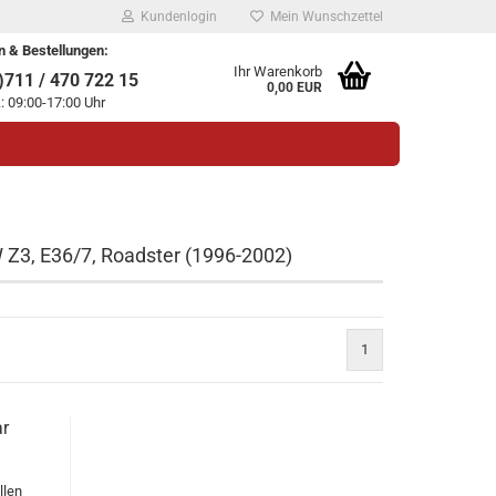
Kundenlogin
Mein Wunschzettel
n & Bestellungen:
Ihr Warenkorb
711 / 470 722 15
0,00 EUR
.: 09:00-17:00 Uhr
 Z3, E36/7, Roadster (1996-2002)
legen
1
ssen?
r
llen