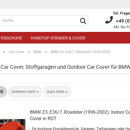
Tel. Frage
+49 (0)
Mo. bis Fr
IFENSCHUHE
HARDTOP-STÄNDER & COVER
»
»
»
Car Cover
BMW
BMW Z3, E36/7, Roadster (1996-2002)
 Car Cover, Stoffgaragen und Outdoor Car Cover für BMW
Kundenkonto an
Sortieren nach
8 pro Seite
Passwort verge
BMW Z3, E36/7, Roadster (1996-2002): Indoor Ca
Cover in ROT
- für trockene Einsatzbereiche: Garagen, Tiefgaragen oder Ha