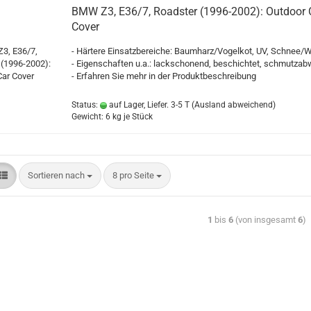
BMW Z3, E36/7, Roadster (1996-2002): Outdoor 
Cover
- Härtere Einsatzbereiche: Baumharz/Vogelkot, UV, Schnee/W
- Eigenschaften u.a.: lackschonend, beschichtet, schmutza
- Erfahren Sie mehr in der Produktbeschreibung
Status:
auf Lager, Liefer. 3-5 T
(Ausland abweichend)
Gewicht:
6
kg je Stück
Sortieren nach
8 pro Seite
1
bis
6
(von insgesamt
6
)