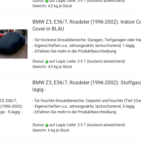
Status:
auf Lager, Liefer. 3-5 T
(Ausland abweichend)
Gewicht:
4,5
kg je Stück
BMW Z3, E36/7, Roadster (1996-2002): Indoor Ca
Cover in BLAU
- für trockene Einsatzbereiche: Garagen, Tiefgaragen oder Ha
- Eigenschaften u.a.: atmungsaktiv, lackschonend, 1-lagig
- Erfahren Sie mehr in der Produktbeschreibung
Status:
auf Lager, Liefer. 3-5 T
(Ausland abweichend)
Gewicht:
4,5
kg je Stück
BMW Z3, E36/7, Roadster (1996-2002): Stoffgara
lagig -
- für feuchte Einsatzbereiche: Carports und feuchte (Tief-)G
- Eigenschaften u.a.: atmungsaktiv, lackschonend, 5-lagig
- Erfahren Sie mehr in der Produktbeschreibung
Status:
auf Lager, Liefer. 3-5 T
(Ausland abweichend)
Gewicht:
6
kg je Stück