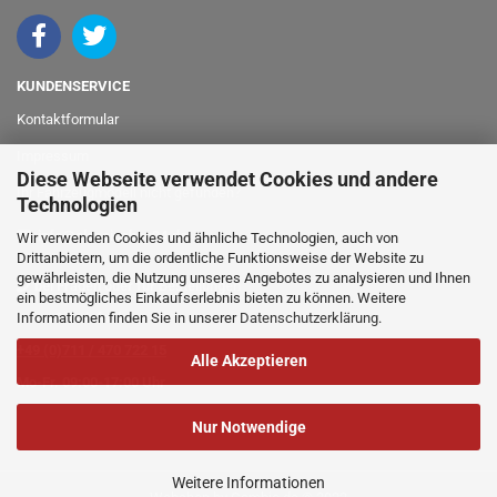
KUNDENSERVICE
Kontaktformular
Impressum
Diese Webseite verwendet Cookies und andere
Ihr Fahrzeugmodell nicht gefunden?
Technologien
info@classicshop24.de
Wir verwenden Cookies und ähnliche Technologien, auch von
Drittanbietern, um die ordentliche Funktionsweise der Website zu
gewährleisten, die Nutzung unseres Angebotes zu analysieren und Ihnen
bei Fragen oder für Bestellungen
ein bestmögliches Einkaufserlebnis bieten zu können. Weitere
Informationen finden Sie in unserer
Datenschutzerklärung
.
rufen Sie einfach an:
+49 (0)711 / 470 722 15
Alle Akzeptieren
Mo-Fr. 09:00-17:00 Uhr
Nur Notwendige
Weitere Informationen