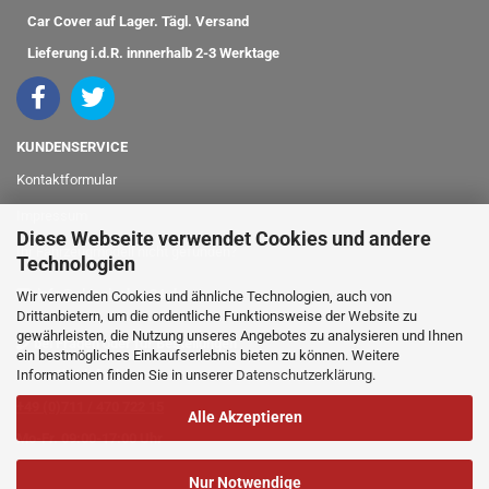
Car Cover auf Lager. Tägl. Versand
Lieferung i.d.R. innnerhalb 2-3 Werktage
KUNDENSERVICE
Kontaktformular
Impressum
Diese Webseite verwendet Cookies und andere
Ihr Fahrzeugmodell nicht gefunden?
Technologien
info@classicshop24.de
Wir verwenden Cookies und ähnliche Technologien, auch von
Drittanbietern, um die ordentliche Funktionsweise der Website zu
gewährleisten, die Nutzung unseres Angebotes zu analysieren und Ihnen
bei Fragen oder für Bestellungen
ein bestmögliches Einkaufserlebnis bieten zu können. Weitere
Informationen finden Sie in unserer
Datenschutzerklärung
.
rufen Sie einfach an:
+49 (0)711 / 470 722 15
Alle Akzeptieren
Mo-Fr. 09:00-17:00 Uhr
Nur Notwendige