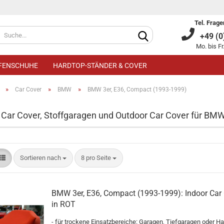
Tel. Frage
+49 (0)
Mo. bis Fr
IFENSCHUHE
HARDTOP-STÄNDER & COVER
»
»
»
Car Cover
BMW
BMW 3er, E36, Compact (1993-1999)
 Car Cover, Stoffgaragen und Outdoor Car Cover für BM
Kundenkonto an
Sortieren nach
8 pro Seite
Passwort verge
BMW 3er, E36, Compact (1993-1999): Indoor Car
in ROT
- für trockene Einsatzbereiche: Garagen, Tiefgaragen oder Ha