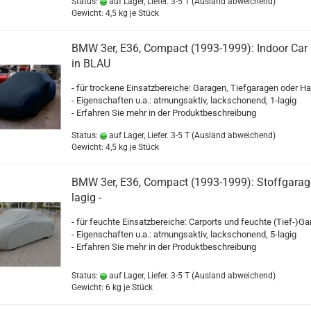
Status:
auf Lager, Liefer. 3-5 T
(Ausland abweichend)
Gewicht:
4,5
kg je Stück
BMW 3er, E36, Compact (1993-1999): Indoor Car
in BLAU
- für trockene Einsatzbereiche: Garagen, Tiefgaragen oder Ha
- Eigenschaften u.a.: atmungsaktiv, lackschonend, 1-lagig
- Erfahren Sie mehr in der Produktbeschreibung
Status:
auf Lager, Liefer. 3-5 T
(Ausland abweichend)
Gewicht:
4,5
kg je Stück
BMW 3er, E36, Compact (1993-1999): Stoffgarage
lagig -
- für feuchte Einsatzbereiche: Carports und feuchte (Tief-)G
- Eigenschaften u.a.: atmungsaktiv, lackschonend, 5-lagig
- Erfahren Sie mehr in der Produktbeschreibung
Status:
auf Lager, Liefer. 3-5 T
(Ausland abweichend)
Gewicht:
6
kg je Stück