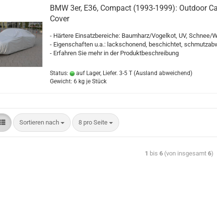
BMW 3er, E36, Compact (1993-1999): Outdoor Ca
Cover
- Härtere Einsatzbereiche: Baumharz/Vogelkot, UV, Schnee/W
- Eigenschaften u.a.: lackschonend, beschichtet, schmutza
- Erfahren Sie mehr in der Produktbeschreibung
Status:
auf Lager, Liefer. 3-5 T
(Ausland abweichend)
Gewicht:
6
kg je Stück
Sortieren nach
8 pro Seite
1
bis
6
(von insgesamt
6
)