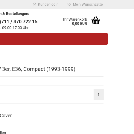
Kundenlogin
Mein Wunschzettel
n & Bestellungen:
Ihr Warenkorb
711 / 470 722 15
0,00 EUR
.: 09:00-17:00 Uhr
W 3er, E36, Compact (1993-1999)
legen
1
ssen?
 Cover
llen