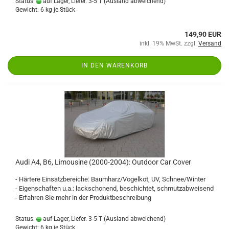
Status:
auf Lager, Liefer. 3-5 T
(Ausland abweichend)
Gewicht:
6
kg je Stück
149,90 EUR
inkl. 19% MwSt. zzgl.
Versand
IN DEN WARENKORB
Audi A4, B6, Limousine (2000-2004): Outdoor Car Cover
- Härtere Einsatzbereiche: Baumharz/Vogelkot, UV, Schnee/Winter
- Eigenschaften u.a.: lackschonend, beschichtet, schmutzabweisend
- Erfahren Sie mehr in der Produktbeschreibung
Status:
auf Lager, Liefer. 3-5 T
(Ausland abweichend)
Gewicht:
6
kg je Stück