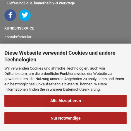
Lieferung i.d.R. innnerhalb 2-3 Werktage
KUNDENSERVICE
Kontaktformular
Impressum
Diese Webseite verwendet Cookies und andere
Ihr Fahrzeugmodell nicht gefunden?
Technologien
info@classicshop24.de
Wir verwenden Cookies und ähnliche Technologien, auch von
Drittanbietern, um die ordentliche Funktionsweise der Website zu
gewährleisten, die Nutzung unseres Angebotes zu analysieren und Ihnen
bei Fragen oder für Bestellungen
ein bestmögliches Einkaufserlebnis bieten zu können. Weitere
Informationen finden Sie in unserer
Datenschutzerklärung
.
rufen Sie einfach an:
+49 (0)711 / 470 722 15
Alle Akzeptieren
Mo-Fr. 09:00-17:00 Uhr
Nur Notwendige