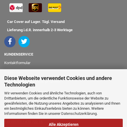
Car Cover auf Lager. Tägl. Versand
Lieferung i.d.R. innnerhalb 2-3 Werktage
KUNDENSERVICE
Kontaktformular
Impressum
Diese Webseite verwendet Cookies und andere
Ihr Fahrzeugmodell nicht gefunden?
Technologien
info@classicshop24.de
Wir verwenden Cookies und ähnliche Technologien, auch von
Drittanbietern, um die ordentliche Funktionsweise der Website zu
gewährleisten, die Nutzung unseres Angebotes zu analysieren und Ihnen
bei Fragen oder für Bestellungen
ein bestmögliches Einkaufserlebnis bieten zu können. Weitere
Informationen finden Sie in unserer
Datenschutzerklärung
.
rufen Sie einfach an:
+49 (0)711 / 470 722 15
Alle Akzeptieren