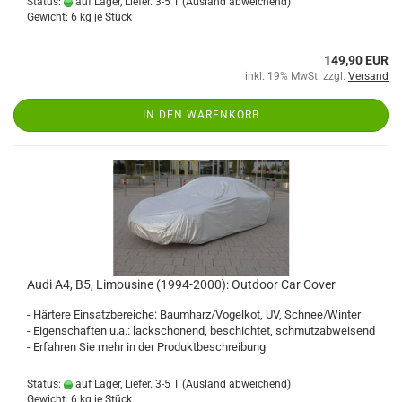
Status:
auf Lager, Liefer. 3-5 T
(Ausland abweichend)
Gewicht:
6
kg je Stück
149,90 EUR
inkl. 19% MwSt. zzgl.
Versand
IN DEN WARENKORB
Audi A4, B5, Limousine (1994-2000): Outdoor Car Cover
- Härtere Einsatzbereiche: Baumharz/Vogelkot, UV, Schnee/Winter
- Eigenschaften u.a.: lackschonend, beschichtet, schmutzabweisend
- Erfahren Sie mehr in der Produktbeschreibung
Status:
auf Lager, Liefer. 3-5 T
(Ausland abweichend)
Gewicht:
6
kg je Stück