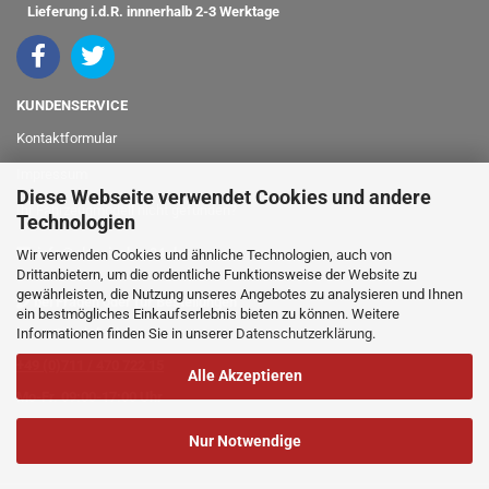
Lieferung i.d.R. innnerhalb 2-3 Werktage
KUNDENSERVICE
Kontaktformular
Impressum
Diese Webseite verwendet Cookies und andere
Ihr Fahrzeugmodell nicht gefunden?
Technologien
info@classicshop24.de
Wir verwenden Cookies und ähnliche Technologien, auch von
Drittanbietern, um die ordentliche Funktionsweise der Website zu
gewährleisten, die Nutzung unseres Angebotes zu analysieren und Ihnen
bei Fragen oder für Bestellungen
ein bestmögliches Einkaufserlebnis bieten zu können. Weitere
Informationen finden Sie in unserer
Datenschutzerklärung
.
rufen Sie einfach an:
+49 (0)711 / 470 722 15
Alle Akzeptieren
Mo-Fr. 09:00-17:00 Uhr
Nur Notwendige