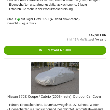
- für feuchte Einsatzbereiche: Carports und feuchte (Tief-)Garagen
- Eigenschaften u.a.: atmungsaktiv, lackschonend, 5-lagig
- Erfahren Sie mehr in der Produktbeschreibung
Status:
auf Lager, Liefer. 3-5 T
(Ausland abweichend)
Gewicht:
6
kg je Stück
149,90 EUR
inkl. 19% MwSt. zzgl.
Versand
IN DEN WARENKORB
Nissan 370Z, Coupe / Cabrio (2008-heute): Outdoor Car Cover
- Härtere Einsatzbereiche: Baumharz/Vogelkot, UV, Schnee/Winter
- Eigenschaften u.a.: lackschonend, beschichtet, schmutzabweisend