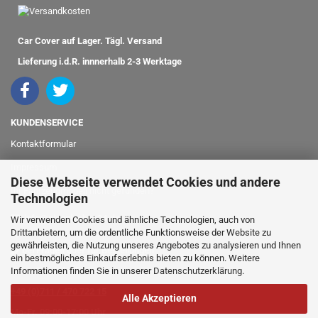
Car Cover auf Lager. Tägl. Versand
Lieferung i.d.R. innnerhalb 2-3 Werktage
KUNDENSERVICE
Kontaktformular
Impressum
Diese Webseite verwendet Cookies und andere
Ihr Fahrzeugmodell nicht gefunden?
Technologien
info@classicshop24.de
Wir verwenden Cookies und ähnliche Technologien, auch von
Drittanbietern, um die ordentliche Funktionsweise der Website zu
gewährleisten, die Nutzung unseres Angebotes zu analysieren und Ihnen
bei Fragen oder für Bestellungen
ein bestmögliches Einkaufserlebnis bieten zu können. Weitere
Informationen finden Sie in unserer
Datenschutzerklärung
.
rufen Sie einfach an:
+49 (0)711 / 470 722 15
Alle Akzeptieren
Mo-Fr. 09:00-17:00 Uhr