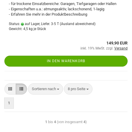
- für trockene Einsatzbereiche: Garagen, Tiefgaragen oder Hallen
- Eigenschaften u.a.: atmungsaktiv, lackschonend, 1-lagig
- Erfahren Sie mehr in der Produktbeschreibung
Status:
auf Lager, Liefer. 3-5 T
(Ausland abweichend)
Gewicht:
4,5
kg je Stück
149,90 EUR
inkl. 19% MwSt. zzgl.
Versand
IN DEN WARENKORB
Sortieren nach
8 pro Seite
1
1
bis
4
(von insgesamt
4
)