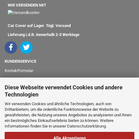
WIR VERSENDEN MIT
Car Cover auf Lager. Tägl. Versand
Lieferung i.d.R. innnerhalb 2-3 Werktage
KUNDENSERVICE
Kontaktformular
Impressum
Diese Webseite verwendet Cookies und andere
Ihr Fahrzeugmodell nicht gefunden?
Technologien
info@classicshop24.de
Wir verwenden Cookies und ähnliche Technologien, auch von
Drittanbietern, um die ordentliche Funktionsweise der Website zu
gewährleisten, die Nutzung unseres Angebotes zu analysieren und Ihnen
bei Fragen oder für Bestellungen
ein bestmögliches Einkaufserlebnis bieten zu können. Weitere
Informationen finden Sie in unserer
Datenschutzerklärung
.
rufen Sie einfach an:
+49 (0)711 / 470 722 15
Alle Akzeptieren