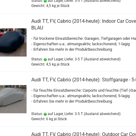
Status:
auf Lager, Liefer. 3-5 T
(Ausland abweichend)
Gewicht:
4,5
kg je Stück
Audi TT, FV, Cabrio (2014-heute): Indoor Car Cove
BLAU
- für trockene Einsatzbereiche: Garagen, Tiefgaragen oder Ha
- Eigenschaften u.a.: atmungsaktiv, lackschonend, 1-lagig
- Erfahren Sie mehr in der Produktbeschreibung
Status:
auf Lager, Liefer. 3-5 T
(Ausland abweichend)
Gewicht:
4,5
kg je Stück
Audi TT, FV, Cabrio (2014-heute): Stoffgarage - 5-l
- für feuchte Einsatzbereiche: Carports und feuchte (Tief-)G
- Eigenschaften u.a.: atmungsaktiv, lackschonend, 5-lagig
- Erfahren Sie mehr in der Produktbeschreibung
Status:
auf Lager, Liefer. 3-5 T
(Ausland abweichend)
Gewicht:
6
kg je Stück
Audi TT, FV, Cabrio (2014-heute): Outdoor Car Co