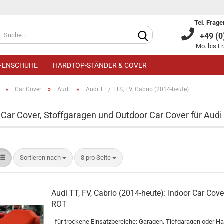
Tel. Frage
+49 (0)
Mo. bis Fr
IFENSCHUHE
HARDTOP-STÄNDER & COVER
»
»
»
Car Cover
Audi
Audi TT / TTS, FV, Cabrio (2014-heute)
 Car Cover, Stoffgaragen und Outdoor Car Cover für Audi
Kundenkonto an
Sortieren nach
8 pro Seite
Passwort verge
Audi TT, FV, Cabrio (2014-heute): Indoor Car Cove
ROT
- für trockene Einsatzbereiche: Garagen, Tiefgaragen oder Ha