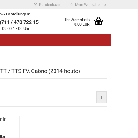
Kundenlogin
Mein Wunschzettel
n & Bestellungen:
Ihr Warenkorb
711 / 470 722 15
0,00 EUR
.: 09:00-17:00 Uhr
 TT / TTS FV, Cabrio (2014-heute)
legen
1
ssen?
r in
llen