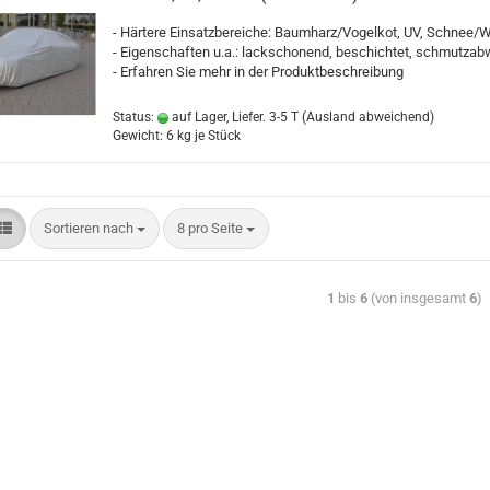
- Härtere Einsatzbereiche: Baumharz/Vogelkot, UV, Schnee/W
- Eigenschaften u.a.: lackschonend, beschichtet, schmutza
- Erfahren Sie mehr in der Produktbeschreibung
Status:
auf Lager, Liefer. 3-5 T
(Ausland abweichend)
Gewicht:
6
kg je Stück
Sortieren nach
8 pro Seite
1
bis
6
(von insgesamt
6
)