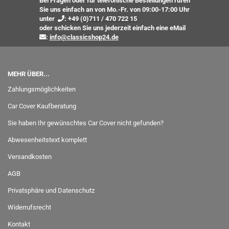
Bei Fragen oder für telefonische Bestellungen rufen
Sie uns einfach an von Mo.-Fr. von 09:00-17:00 Uhr
unter
:
+49 (0)711 / 470 722 15
oder
schicken Sie uns jederzeit einfach eine eMail
:
info@classicshop24.de
MEHR ÜBER...
Zahlungsmöglichkeiten
Car Cover Kaufberatung
Sie haben Ihr gewünschtes Car Cover nicht gefunden?
Abwesenheitstext komplett
Versandkosten
AGB
Privatsphäre und Datenschutz
Widerrufsrecht
Kontakt