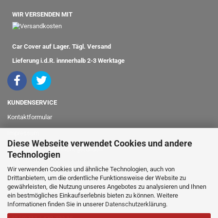
WIR VERSENDEN MIT
Car Cover auf Lager. Tägl. Versand
Lieferung i.d.R. innnerhalb 2-3 Werktage
KUNDENSERVICE
Kontaktformular
Impressum
Diese Webseite verwendet Cookies und andere
Ihr Fahrzeugmodell nicht gefunden?
Technologien
info@classicshop24.de
Wir verwenden Cookies und ähnliche Technologien, auch von
Drittanbietern, um die ordentliche Funktionsweise der Website zu
gewährleisten, die Nutzung unseres Angebotes zu analysieren und Ihnen
bei Fragen oder für Bestellungen
ein bestmögliches Einkaufserlebnis bieten zu können. Weitere
Informationen finden Sie in unserer
Datenschutzerklärung
.
rufen Sie einfach an: