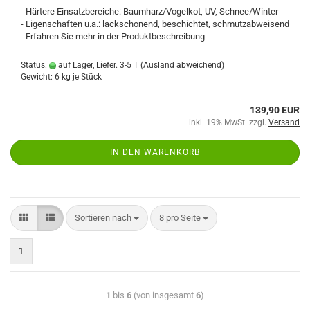
- Härtere Einsatzbereiche: Baumharz/Vogelkot, UV, Schnee/Winter
- Eigenschaften u.a.: lackschonend, beschichtet, schmutzabweisend
- Erfahren Sie mehr in der Produktbeschreibung
Status:
auf Lager, Liefer. 3-5 T
(Ausland abweichend)
Gewicht:
6
kg je Stück
139,90 EUR
inkl. 19% MwSt. zzgl.
Versand
IN DEN WARENKORB
Sortieren nach
8 pro Seite
1
1
bis
6
(von insgesamt
6
)