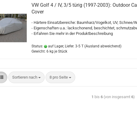
VW Golf 4 / IV, 3/5 türig (1997-2003): Outdoor Ca
Cover
- Härtere Einsatzbereiche: Baumharz/Vogelkot, UV, Schnee/W
- Eigenschaften u.a.: lackschonend, beschichtet, schmutza
- Erfahren Sie mehr in der Produktbeschreibung
Status:
auf Lager, Liefer. 3-5 T
(Ausland abweichend)
Gewicht:
6
kg je Stück
Sortieren nach
8 pro Seite
1
bis
6
(von insgesamt
6
)