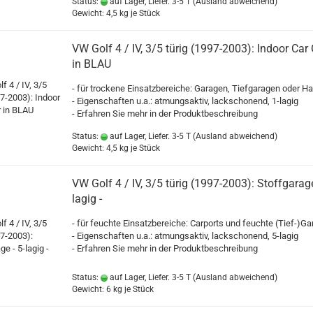
Status:
auf Lager, Liefer. 3-5 T
(Ausland abweichend)
Gewicht:
4,5
kg je Stück
VW Golf 4 / IV, 3/5 türig (1997-2003): Indoor Car
in BLAU
- für trockene Einsatzbereiche: Garagen, Tiefgaragen oder Ha
- Eigenschaften u.a.: atmungsaktiv, lackschonend, 1-lagig
- Erfahren Sie mehr in der Produktbeschreibung
Status:
auf Lager, Liefer. 3-5 T
(Ausland abweichend)
Gewicht:
4,5
kg je Stück
VW Golf 4 / IV, 3/5 türig (1997-2003): Stoffgarage
lagig -
- für feuchte Einsatzbereiche: Carports und feuchte (Tief-)G
- Eigenschaften u.a.: atmungsaktiv, lackschonend, 5-lagig
- Erfahren Sie mehr in der Produktbeschreibung
Status:
auf Lager, Liefer. 3-5 T
(Ausland abweichend)
Gewicht:
6
kg je Stück