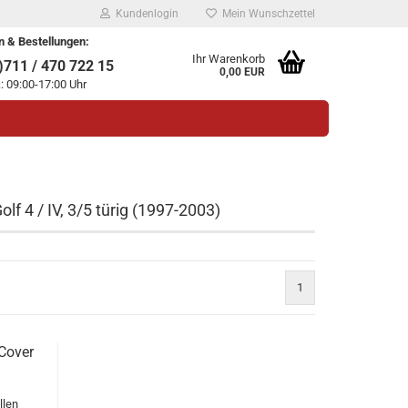
Kundenlogin
Mein Wunschzettel
n & Bestellungen:
Ihr Warenkorb
711 / 470 722 15
0,00 EUR
.: 09:00-17:00 Uhr
f 4 / IV, 3/5 türig (1997-2003)
legen
1
ssen?
 Cover
llen