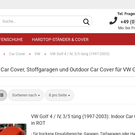
Tel. Frage
+49 (0)
Mo. bis Fr
IFENSCHUHE
HARDTOP-STÄNDER & COVER
»
»
»
Car Cover
VW
VW Golf 4 / IV, 3/5 türig (1997-2003)
 Car Cover, Stoffgaragen und Outdoor Car Cover für VW Gol
Kundenkonto an
Sortieren nach
8 pro Seite
Passwort verge
VW Golf 4 / IV, 3/5 türig (1997-2003): Indoor Car
in ROT
- für trockene Einsatzbereiche: Garagen, Tiefgaragen oder Ha