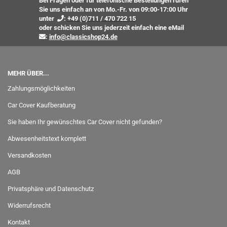
Bei Fragen oder für telefonische Bestellungen rufen
Sie uns einfach an von Mo.-Fr. von 09:00-17:00 Uhr
unter
:
+49 (0)711 / 470 722 15
oder
schicken Sie uns jederzeit einfach eine eMail
:
info@classicshop24.de
MEHR ÜBER...
Zahlungsmöglichkeiten
Car Cover Kaufberatung
Sie haben Ihr gewünschtes Car Cover nicht gefunden?
Abwesenheitstext komplett
Versandkosten
AGB
Privatsphäre und Datenschutz
Widerrufsrecht
Kontakt