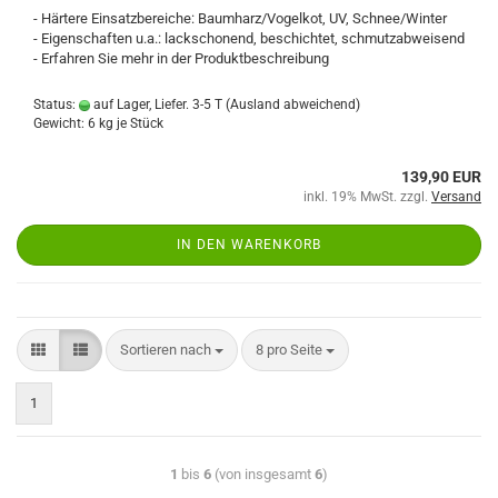
- Härtere Einsatzbereiche: Baumharz/Vogelkot, UV, Schnee/Winter
- Eigenschaften u.a.: lackschonend, beschichtet, schmutzabweisend
- Erfahren Sie mehr in der Produktbeschreibung
Status:
auf Lager, Liefer. 3-5 T
(Ausland abweichend)
Gewicht:
6
kg je Stück
139,90 EUR
inkl. 19% MwSt. zzgl.
Versand
IN DEN WARENKORB
Sortieren nach
8 pro Seite
1
1
bis
6
(von insgesamt
6
)