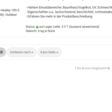
- Härtere Einsatzbereiche: Baumharz/Vogelkot, UV, Schnee/W
- Eigenschaften u.a.: lackschonend, beschichtet, schmutza
- Erfahren Sie mehr in der Produktbeschreibung
Status:
auf Lager, Liefer. 3-5 T
(Ausland abweichend)
Gewicht:
6
kg je Stück
Sortieren nach
8 pro Seite
1
bis
6
(von insgesamt
6
)