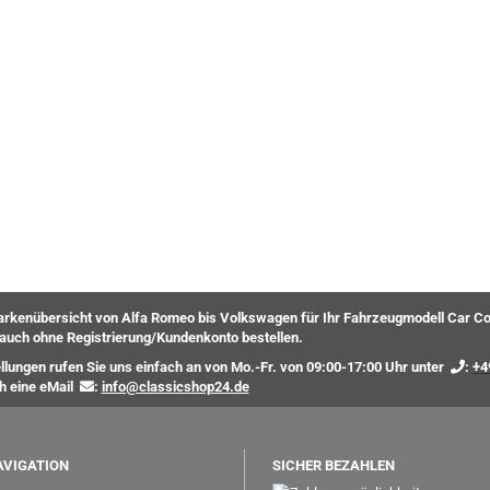
rkenübersicht von Alfa Romeo bis Volkswagen für Ihr Fahrzeugmodell Car Co
auch ohne Registrierung/Kundenkonto bestellen.
ellungen rufen Sie uns einfach an von Mo.-Fr. von 09:00-17:00 Uhr unter
:
+4
ch eine eMail
:
info@classicshop24.de
AVIGATION
SICHER BEZAHLEN