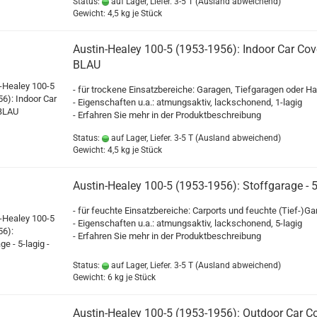
Status:
auf Lager, Liefer. 3-5 T
(Ausland abweichend)
Gewicht:
4,5
kg je Stück
Austin-Healey 100-5 (1953-1956): Indoor Car Cove
BLAU
- für trockene Einsatzbereiche: Garagen, Tiefgaragen oder Ha
- Eigenschaften u.a.: atmungsaktiv, lackschonend, 1-lagig
- Erfahren Sie mehr in der Produktbeschreibung
Status:
auf Lager, Liefer. 3-5 T
(Ausland abweichend)
Gewicht:
4,5
kg je Stück
Austin-Healey 100-5 (1953-1956): Stoffgarage - 5-
- für feuchte Einsatzbereiche: Carports und feuchte (Tief-)G
- Eigenschaften u.a.: atmungsaktiv, lackschonend, 5-lagig
- Erfahren Sie mehr in der Produktbeschreibung
Status:
auf Lager, Liefer. 3-5 T
(Ausland abweichend)
Gewicht:
6
kg je Stück
Austin-Healey 100-5 (1953-1956): Outdoor Car C