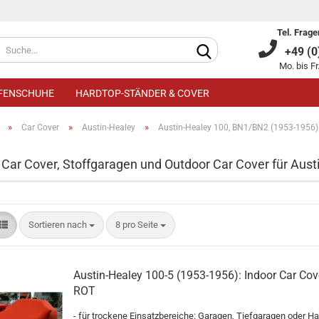
Tel. Frage
+49 (0)
Mo. bis Fr
IFENSCHUHE
HARDTOP-STÄNDER & COVER
»
»
»
Car Cover
Austin-Healey
Austin-Healey 100, BN1/BN2 (1953-1956)
 Car Cover, Stoffgaragen und Outdoor Car Cover für Aus
Kundenkonto an
Sortieren nach
8 pro Seite
Passwort verge
Austin-Healey 100-5 (1953-1956): Indoor Car Cove
ROT
- für trockene Einsatzbereiche: Garagen, Tiefgaragen oder Ha