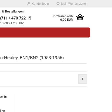
Kundenlogin
Mein Wunschzettel
n & Bestellungen:
Ihr Warenkorb
711 / 470 722 15
0,00 EUR
.: 09:00-17:00 Uhr
tin-Healey, BN1/BN2 (1953-1956)
legen
1
ssen?
r in
llen