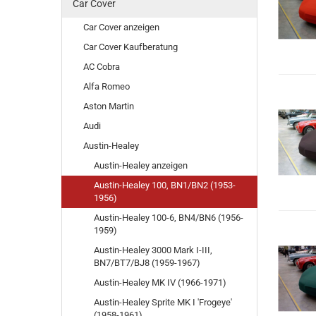
Car Cover
Car Cover anzeigen
Car Cover Kaufberatung
AC Cobra
Alfa Romeo
Aston Martin
Audi
Austin-Healey
Austin-Healey anzeigen
Austin-Healey 100, BN1/BN2 (1953-
1956)
Austin-Healey 100-6, BN4/BN6 (1956-
1959)
Austin-Healey 3000 Mark I-III,
BN7/BT7/BJ8 (1959-1967)
Austin-Healey MK IV (1966-1971)
Austin-Healey Sprite MK I 'Frogeye'
(1958-1961)