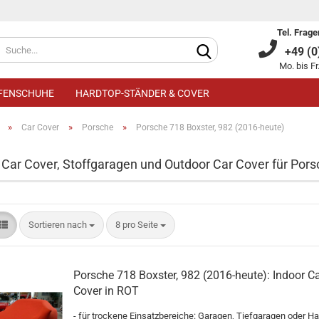
Tel. Frage
+49 (0)
Mo. bis Fr
IFENSCHUHE
HARDTOP-STÄNDER & COVER
»
»
»
Car Cover
Porsche
Porsche 718 Boxster, 982 (2016-heute)
 Car Cover, Stoffgaragen und Outdoor Car Cover für Pors
Kundenkonto an
Sortieren nach
8 pro Seite
Passwort verge
Porsche 718 Boxster, 982 (2016-heute): Indoor C
Cover in ROT
- für trockene Einsatzbereiche: Garagen, Tiefgaragen oder Ha