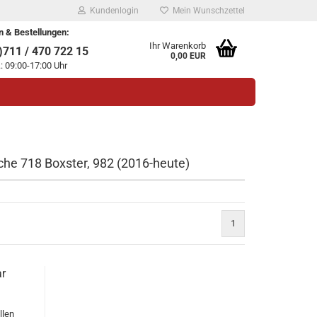
Kundenlogin
Mein Wunschzettel
n & Bestellungen:
Ihr Warenkorb
711 / 470 722 15
0,00 EUR
.: 09:00-17:00 Uhr
che 718 Boxster, 982 (2016-heute)
legen
1
ssen?
ar
llen