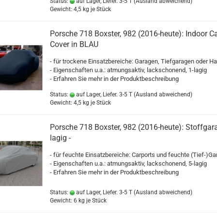
Status:
auf Lager, Liefer. 3-5 T
(Ausland abweichend)
Gewicht:
4,5
kg je Stück
Porsche 718 Boxster, 982 (2016-heute): Indoor C
Cover in BLAU
- für trockene Einsatzbereiche: Garagen, Tiefgaragen oder Ha
- Eigenschaften u.a.: atmungsaktiv, lackschonend, 1-lagig
- Erfahren Sie mehr in der Produktbeschreibung
Status:
auf Lager, Liefer. 3-5 T
(Ausland abweichend)
Gewicht:
4,5
kg je Stück
Porsche 718 Boxster, 982 (2016-heute): Stoffgara
lagig -
- für feuchte Einsatzbereiche: Carports und feuchte (Tief-)G
- Eigenschaften u.a.: atmungsaktiv, lackschonend, 5-lagig
- Erfahren Sie mehr in der Produktbeschreibung
Status:
auf Lager, Liefer. 3-5 T
(Ausland abweichend)
Gewicht:
6
kg je Stück