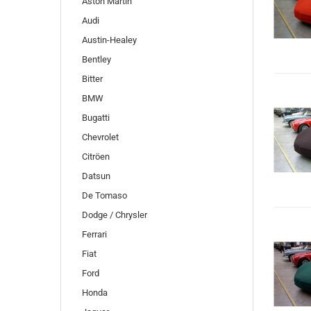
Aston Martin
Audi
Austin-Healey
Bentley
Bitter
BMW
Bugatti
Chevrolet
Citröen
Datsun
De Tomaso
Dodge / Chrysler
Ferrari
Fiat
Ford
Honda