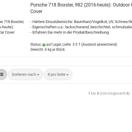
Porsche 718 Boxster, 982 (2016-heute): Outdoor 
Cover
- Härtere Einsatzbereiche: Baumharz/Vogelkot, UV, Schnee/W
- Eigenschaften u.a.: lackschonend, beschichtet, schmutza
- Erfahren Sie mehr in der Produktbeschreibung
Status:
auf Lager, Liefer. 3-5 T
(Ausland abweichend)
Gewicht:
6
kg je Stück
Sortieren nach
8 pro Seite
1
bis
6
(von insgesamt
6
)