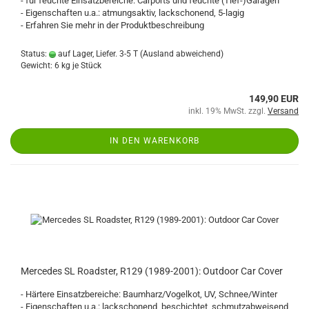
- für feuchte Einsatzbereiche: Carports und feuchte (Tief-)Garagen
- Eigenschaften u.a.: atmungsaktiv, lackschonend, 5-lagig
- Erfahren Sie mehr in der Produktbeschreibung
Status:
auf Lager, Liefer. 3-5 T
(Ausland abweichend)
Gewicht:
6
kg je Stück
149,90 EUR
inkl. 19% MwSt. zzgl.
Versand
IN DEN WARENKORB
Mercedes SL Roadster, R129 (1989-2001): Outdoor Car Cover
- Härtere Einsatzbereiche: Baumharz/Vogelkot, UV, Schnee/Winter
- Eigenschaften u.a.: lackschonend, beschichtet, schmutzabweisend