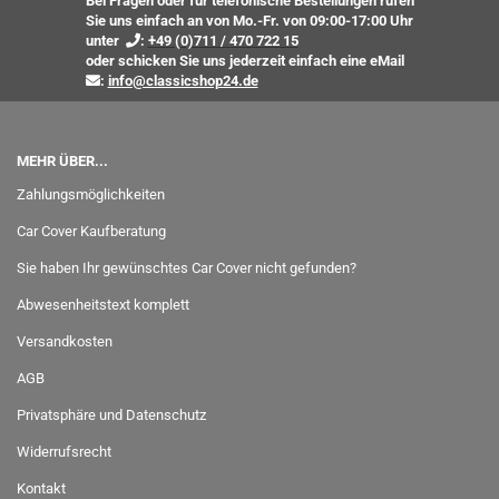
Bei Fragen oder für telefonische Bestellungen rufen
Sie uns einfach an von Mo.-Fr. von 09:00-17:00 Uhr
unter
:
+49 (0)711 / 470 722 15
oder
schicken Sie uns jederzeit einfach eine eMail
:
info@classicshop24.de
MEHR ÜBER...
Zahlungsmöglichkeiten
Car Cover Kaufberatung
Sie haben Ihr gewünschtes Car Cover nicht gefunden?
Abwesenheitstext komplett
Versandkosten
AGB
Privatsphäre und Datenschutz
Widerrufsrecht
Kontakt