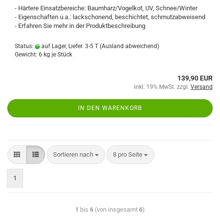
- Härtere Einsatzbereiche: Baumharz/Vogelkot, UV, Schnee/Winter
- Eigenschaften u.a.: lackschonend, beschichtet, schmutzabweisend
- Erfahren Sie mehr in der Produktbeschreibung
Status:
auf Lager, Liefer. 3-5 T
(Ausland abweichend)
Gewicht:
6
kg je Stück
139,90 EUR
inkl. 19% MwSt. zzgl.
Versand
IN DEN WARENKORB
Sortieren nach
8 pro Seite
1
1
bis
6
(von insgesamt
6
)