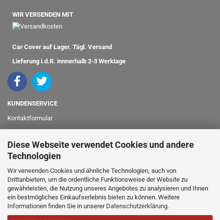
WIR VERSENDEN MIT
Car Cover auf Lager. Tägl. Versand
Lieferung i.d.R. innnerhalb 2-3 Werktage
KUNDENSERVICE
Kontaktformular
Impressum
Diese Webseite verwendet Cookies und andere
Ihr Fahrzeugmodell nicht gefunden?
Technologien
info@classicshop24.de
Wir verwenden Cookies und ähnliche Technologien, auch von
Drittanbietern, um die ordentliche Funktionsweise der Website zu
gewährleisten, die Nutzung unseres Angebotes zu analysieren und Ihnen
bei Fragen oder für Bestellungen
ein bestmögliches Einkaufserlebnis bieten zu können. Weitere
Informationen finden Sie in unserer
Datenschutzerklärung
.
rufen Sie einfach an: