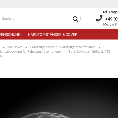
Tel. Frage
+49 (0)
Mo. bis Fr
IFENSCHUHE
HARDTOP-STÄNDER & COVER
»
»
»
Car Cover
Fahrzeugabdeck. für Fahrzeugpräsentationen
ionsabdeckung für Fahrzeugpräsentationen - in 'Satin-Schwarz' - Größe 2: 7,50
 m
Kundenkonto an
Passwort verge