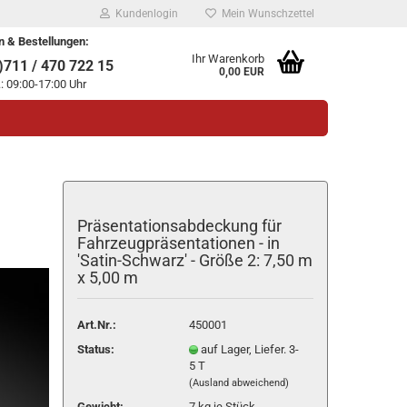
Kundenlogin
Mein Wunschzettel
n & Bestellungen:
Ihr Warenkorb
711 / 470 722 15
0,00 EUR
.: 09:00-17:00 Uhr
Präsentationsabdeckung für
Fahrzeugpräsentationen - in
'Satin-Schwarz' - Größe 2: 7,50 m
legen
x 5,00 m
ssen?
Art.Nr.:
450001
Status:
auf Lager, Liefer. 3-
5 T
(Ausland abweichend)
Gewicht:
7
kg je Stück