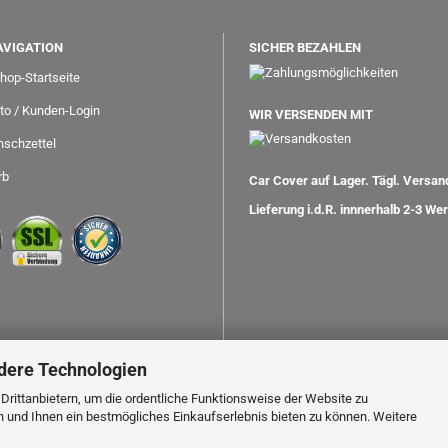
AVIGATION
SICHER BEZAHLEN
hop-Startseite
to / Kunden-Login
WIR VERSENDEN MIT
schzettel
rb
Car Cover auf Lager. Tägl. Versa
Lieferung i.d.R. innnerhalb 2-3 We
dere Technologien
rittanbietern, um die ordentliche Funktionsweise der Website zu
n und Ihnen ein bestmögliches Einkaufserlebnis bieten zu können. Weitere