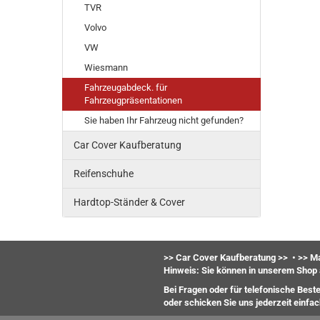
TVR
Volvo
VW
Wiesmann
Fahrzeugabdeck. für
Fahrzeugpräsentationen
Sie haben Ihr Fahrzeug nicht gefunden?
Car Cover Kaufberatung
Reifenschuhe
Hardtop-Ständer & Cover
>> Car Cover Kaufberatung >>
•
>> Ma
Hinweis: Sie können in unserem Shop 
Bei Fragen oder für telefonische Best
oder
schicken Sie uns jederzeit einfa