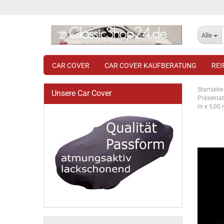
Alle
CAR COVER
CAR COVER KAUFBERATUNG
RE
Startseite
Unsere Car Cover
Präsentat
m x 5,00